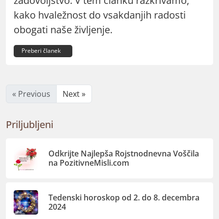
zadovoljstvo. V tem članku razkrivamo,
kako hvaležnost do vsakdanjih radosti
obogati naše življenje.
Preberi članek
« Previous
Next »
Priljubljeni
Odkrijte Najlepša Rojstnodnevna Voščila
na PozitivneMisli.com
Tedenski horoskop od 2. do 8. decembra
2024