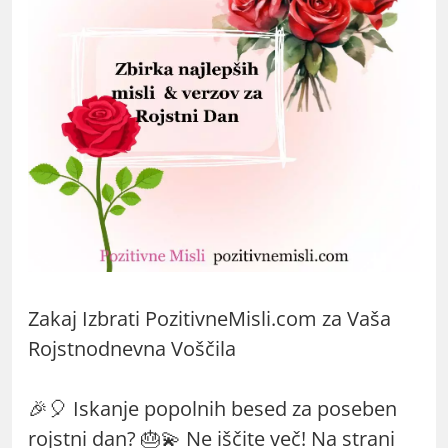
Zakaj Izbrati PozitivneMisli.com za Vaša
Rojstnodnevna Voščila
🎉🎈 Iskanje popolnih besed za poseben
rojstni dan? 🎂💫 Ne iščite več! Na strani