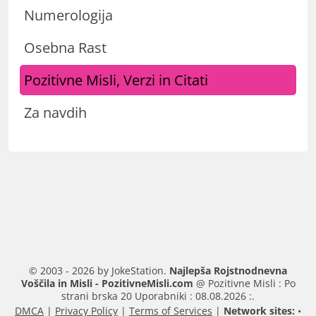
Numerologija
Osebna Rast
Pozitivne Misli, Verzi in Citati
Za navdih
© 2003 - 2026 by JokeStation.
Najlepša Rojstnodnevna
Voščila in Misli - PozitivneMisli.com
@ Pozitivne Misli : Po
strani brska 20 Uporabniki : 08.08.2026 :.
DMCA
|
Privacy Policy
|
Terms of Services
|
Network sites:
•