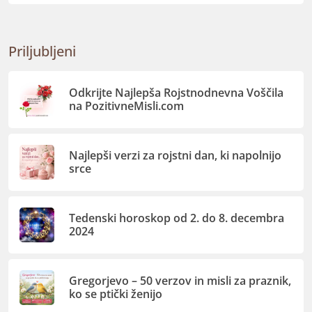
Priljubljeni
Odkrijte Najlepša Rojstnodnevna Voščila
na PozitivneMisli.com
Najlepši verzi za rojstni dan, ki napolnijo
srce
Tedenski horoskop od 2. do 8. decembra
2024
Gregorjevo – 50 verzov in misli za praznik,
ko se ptički ženijo