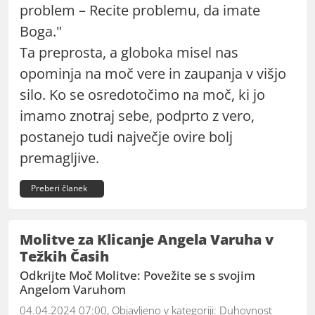
problem – Recite problemu, da imate
Boga."
Ta preprosta, a globoka misel nas
opominja na moč vere in zaupanja v višjo
silo. Ko se osredotočimo na moč, ki jo
imamo znotraj sebe, podprto z vero,
postanejo tudi največje ovire bolj
premagljive.
Preberi članek
Molitve za Klicanje Angela Varuha v
Težkih Časih
Odkrijte Moč Molitve: Povežite se s svojim
Angelom Varuhom
04.04.2024 07:00, Objavljeno v kategoriji:
Duhovnost