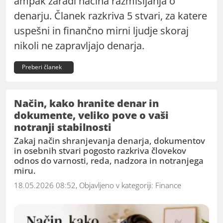
ampak zaradi načina razmišljanja o
denarju. Članek razkriva 5 stvari, za katere
uspešni in finančno mirni ljudje skoraj
nikoli ne zapravljajo denarja.
Preberi članek
Način, kako hranite denar in
dokumente, veliko pove o vaši
notranji stabilnosti
Zakaj način shranjevanja denarja, dokumentov
in osebnih stvari pogosto razkriva človekov
odnos do varnosti, reda, nadzora in notranjega
miru.
18.05.2026 08:52, Objavljeno v kategoriji:
Finance