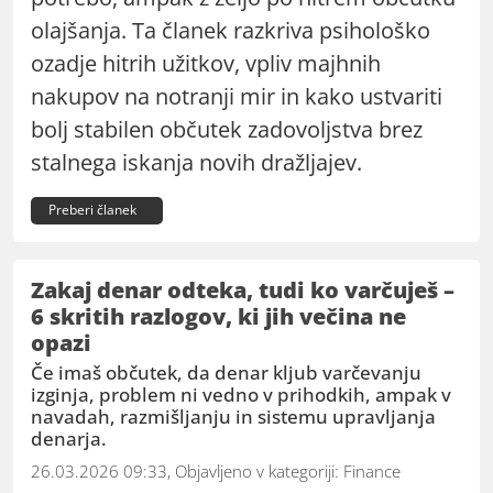
olajšanja. Ta članek razkriva psihološko
ozadje hitrih užitkov, vpliv majhnih
nakupov na notranji mir in kako ustvariti
bolj stabilen občutek zadovoljstva brez
stalnega iskanja novih dražljajev.
Preberi članek
Zakaj denar odteka, tudi ko varčuješ –
6 skritih razlogov, ki jih večina ne
opazi
Če imaš občutek, da denar kljub varčevanju
izginja, problem ni vedno v prihodkih, ampak v
navadah, razmišljanju in sistemu upravljanja
denarja.
26.03.2026 09:33, Objavljeno v kategoriji:
Finance