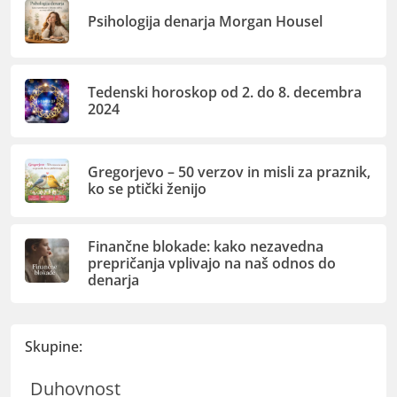
Psihologija denarja Morgan Housel
Tedenski horoskop od 2. do 8. decembra
2024
Gregorjevo – 50 verzov in misli za praznik,
ko se ptički ženijo
Finančne blokade: kako nezavedna
prepričanja vplivajo na naš odnos do
denarja
Skupine:
Duhovnost