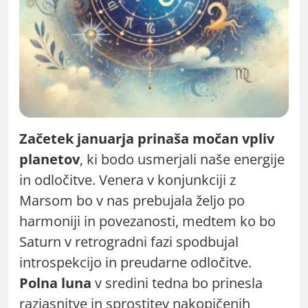
Začetek januarja prinaša močan vpliv
planetov
, ki bodo usmerjali naše energije
in odločitve. Venera v konjunkciji z
Marsom bo v nas prebujala željo po
harmoniji in povezanosti, medtem ko bo
Saturn v retrogradni fazi spodbujal
introspekcijo in preudarne odločitve.
Polna luna
v sredini tedna bo prinesla
razjasnitve in sprostitev nakopičenih