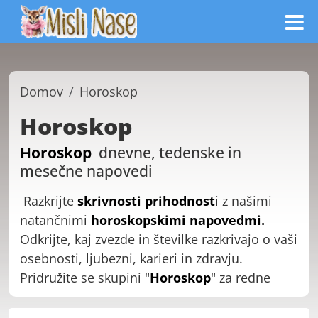
Domov
Horoskop
Horoskop
Horoskop
dnevne, tedenske in
mesečne napovedi
Razkrijte
skrivnosti prihodnost
i z našimi
natančnimi
horoskopskimi napovedmi
.
Odkrijte, kaj zvezde in številke razkrivajo o vaši
osebnosti, ljubezni, karieri in zdravju.
Pridružite se skupini "
Horoskop
" za redne
mesečne, tedenske in dnevne
astrološke
napovedi,
ki vam pomagajo usmerjati vaše