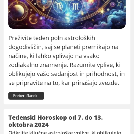
Preživite teden poln astroloških
dogodivščin, saj se planeti premikajo na
načine, ki lahko vplivajo na vsako
zodiakalno znamenje. Razumite vplive, ki
oblikujejo vašo sedanjost in prihodnost, in
se pripravite na to, kar prinašajo zvezde.
Preberi članek
Tedenski Horoskop od 7. do 13.
oktobra 2024
Odkrijte ključne astrološke vplive, ki oblikujejo