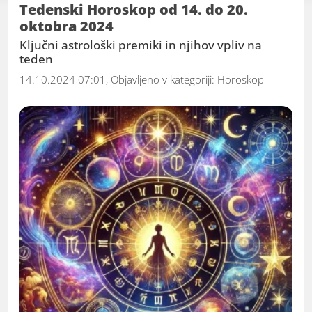
Tedenski Horoskop od 14. do 20.
odločitve in izboljšati vaše življenje. Ne glede
oktobra 2024
na to, ali iščete globlji vpogled v svoje življenje
Ključni astrološki premiki in njihov vpliv na
ali preprosto radovedni, kaj vam prinaša
teden
prihodnost, je naša skupina vaš vodnik po
14.10.2024 07:01, Objavljeno v kategoriji:
Horoskop
zvezdnih poteh.