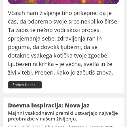
Včasih nam življenje tiho prišepne, da je
čas, da odpremo svoje srce nekoliko širše.
Ta zapis te nežno vodi skozi proces
sprejemanja sebe, zdravljenja ran in
poguma, da dovoliš ljubezni, da se
dotakne vsakega kotička tvoje zgodbe.
Ljubezen ni krhka – je večna, svetla in že
živi v tebi. Preberi, kako jo začutiš znova.
Preberi članek
Dnevna inspiracija: Nova jaz
Majhni vsakodnevni premiki ustvarjajo največje
preobrazbe v našem življenju.
02.10.2025 07:46, Objavljeno v kategoriji:
Osebna Rast