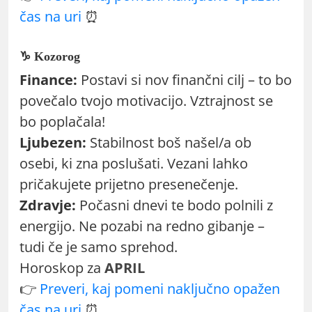
čas na uri
⏰
♑ Kozorog
Finance:
Postavi si nov finančni cilj – to bo
povečalo tvojo motivacijo. Vztrajnost se
bo poplačala!
Ljubezen:
Stabilnost boš našel/a ob
osebi, ki zna poslušati. Vezani lahko
pričakujete prijetno presenečenje.
Zdravje:
Počasni dnevi te bodo polnili z
energijo. Ne pozabi na redno gibanje –
tudi če je samo sprehod.
Horoskop za
APRIL
👉
Preveri, kaj pomeni naključno opažen
čas na uri
⏰