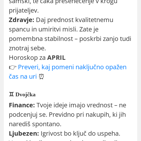
samski, te čaka presenečenje v krogu
prijateljev.
Zdravje:
Daj prednost kvalitetnemu
spancu in umiritvi misli. Zate je
pomembna stabilnost – poskrbi zanjo tudi
znotraj sebe.
Horoskop za
APRIL
👉
Preveri, kaj pomeni naključno opažen
čas na uri
⏰
♊ Dvojčka
Finance:
Tvoje ideje imajo vrednost – ne
podcenjuj se. Previdno pri nakupih, ki jih
narediš spontano.
Ljubezen:
Igrivost bo ključ do uspeha.