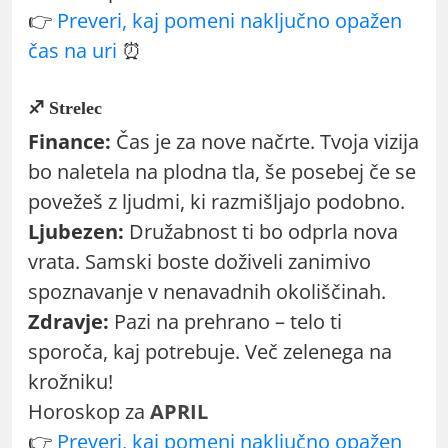
👉
Preveri, kaj pomeni naključno opažen
čas na uri
⏰
♐ Strelec
Finance:
Čas je za nove načrte. Tvoja vizija
bo naletela na plodna tla, še posebej če se
povežeš z ljudmi, ki razmišljajo podobno.
Ljubezen:
Družabnost ti bo odprla nova
vrata. Samski boste doživeli zanimivo
spoznavanje v nenavadnih okoliščinah.
Zdravje:
Pazi na prehrano – telo ti
sporoča, kaj potrebuje. Več zelenega na
krožniku!
Horoskop za
APRIL
👉
Preveri, kaj pomeni naključno opažen