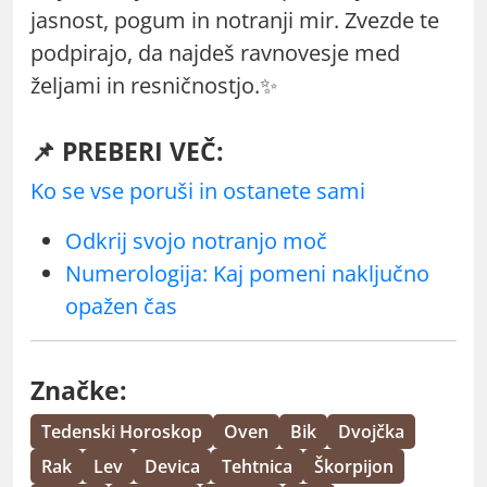
jasnost, pogum in notranji mir. Zvezde te
podpirajo, da najdeš ravnovesje med
željami in resničnostjo.✨
📌 PREBERI VEČ:
Ko se vse poruši in ostanete sami
Odkrij svojo notranjo moč
Numerologija: Kaj pomeni naključno
opažen čas
Značke:
Tedenski Horoskop
Oven
Bik
Dvojčka
Rak
Lev
Devica
Tehtnica
Škorpijon