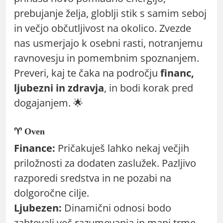
prebujanje želja, globlji stik s samim seboj
in večjo občutljivost na okolico. Zvezde
nas usmerjajo k osebni rasti, notranjemu
ravnovesju in pomembnim spoznanjem.
Preveri, kaj te čaka na področju
financ,
ljubezni in zdravja
, in bodi korak pred
dogajanjem. 🌟
♈ Oven
Finance:
Pričakuješ lahko nekaj večjih
priložnosti za dodaten zaslužek. Pazljivo
razporedi sredstva in ne pozabi na
dolgoročne cilje.
Ljubezen:
Dinamični odnosi bodo
zahtevali več razumevanja in manj trme.