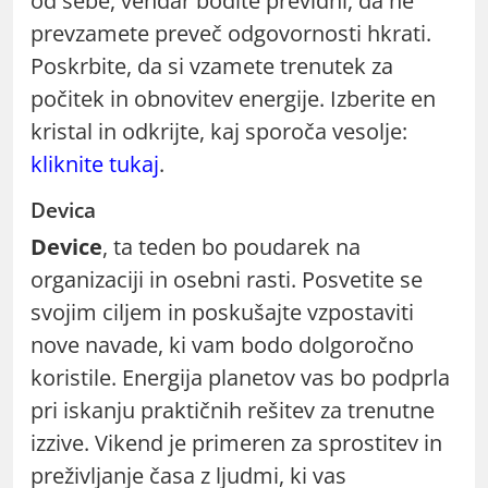
od sebe, vendar bodite previdni, da ne
prevzamete preveč odgovornosti hkrati.
Poskrbite, da si vzamete trenutek za
počitek in obnovitev energije. Izberite en
kristal in odkrijte, kaj sporoča vesolje:
kliknite tukaj
.
Devica
Device
, ta teden bo poudarek na
organizaciji in osebni rasti. Posvetite se
svojim ciljem in poskušajte vzpostaviti
nove navade, ki vam bodo dolgoročno
koristile. Energija planetov vas bo podprla
pri iskanju praktičnih rešitev za trenutne
izzive. Vikend je primeren za sprostitev in
preživljanje časa z ljudmi, ki vas