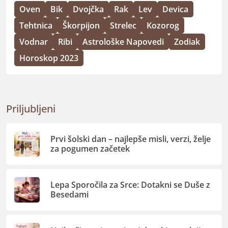
Oven
Bik
Dvojčka
Rak
Lev
Devica
Tehtnica
Škorpijon
Strelec
Kozorog
Vodnar
Ribi
Astrološke Napovedi
Zodiak
Horoskop 2023
Priljubljeni
Prvi šolski dan – najlepše misli, verzi, želje
za pogumen začetek
Lepa Sporočila za Srce: Dotakni se Duše z
Besedami