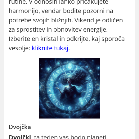
rutine. V odnosih lahko pričakujete
harmonijo, vendar bodite pozorni na
potrebe svojih bližnjih. Vikend je odličen
za sprostitev in obnovitev energije.
Izberite en kristal in odkrijte, kaj sporoča
vesolje:
kliknite tukaj
.
Dvojčka
Dvojčki
, ta teden vas bodo planeti