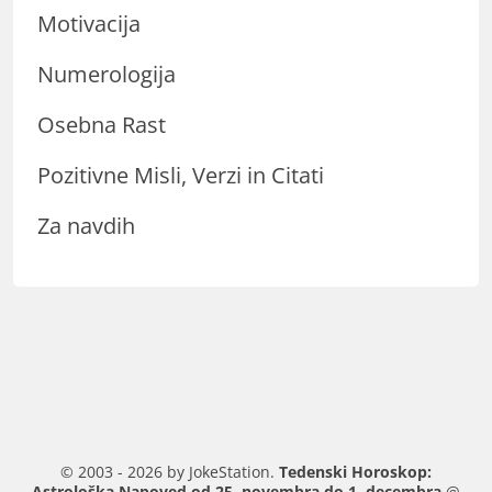
Motivacija
Numerologija
Osebna Rast
Pozitivne Misli, Verzi in Citati
Za navdih
© 2003 - 2026 by JokeStation.
Tedenski Horoskop:
Astrološka Napoved od 25. novembra do 1. decembra
@