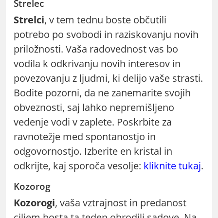
Strelec
Strelci
, v tem tednu boste občutili
potrebo po svobodi in raziskovanju novih
priložnosti. Vaša radovednost vas bo
vodila k odkrivanju novih interesov in
povezovanju z ljudmi, ki delijo vaše strasti.
Bodite pozorni, da ne zanemarite svojih
obveznosti, saj lahko nepremišljeno
vedenje vodi v zaplete. Poskrbite za
ravnotežje med spontanostjo in
odgovornostjo. Izberite en kristal in
odkrijte, kaj sporoča vesolje:
kliknite tukaj
.
Kozorog
Kozorogi
, vaša vztrajnost in predanost
ciljem bosta ta teden obrodili sadove. Na