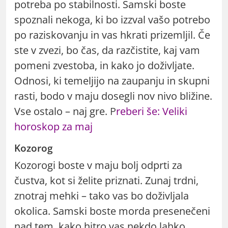
potreba po stabilnosti. Samski boste
spoznali nekoga, ki bo izzval vašo potrebo
po raziskovanju in vas hkrati prizemljil. Če
ste v zvezi, bo čas, da razčistite, kaj vam
pomeni zvestoba, in kako jo doživljate.
Odnosi, ki temeljijo na zaupanju in skupni
rasti, bodo v maju dosegli nov nivo bližine.
Vse ostalo – naj gre.
P
reberi še: Veliki
horoskop za maj
Kozorog
Kozorogi boste v maju bolj odprti za
čustva, kot si želite priznati. Zunaj trdni,
znotraj mehki – tako vas bo doživljala
okolica. Samski boste morda presenečeni
nad tem, kako hitro vas nekdo lahko