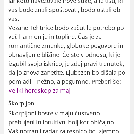
lahkoto navezovale nove stike, a le tisti, ki
vas bodo znali spoštovati, bodo ostali ob
vas.
Vezane Tehtnice bodo začutile potrebo po
več harmonije in topline. Čas je za
romantične zmenke, globoke pogovore in
obnavljanje bližine. Če ste v odnosu, ki je
izgubil svojo iskrico, je zdaj pravi trenutek,
da jo znova zanetite. Ljubezen bo dišala po
pomladi – nežno, a pogumno.
Preberi še:
Veliki horoskop za maj
Škorpijon
Škorpijoni boste v maju čustveno
prebujeni in intuitivni bolj kot običajno.
Vaš notranji radar za resnico bo izjemno