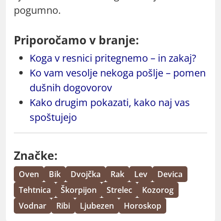
pogumno.
Priporočamo v branje:
Koga v resnici pritegnemo – in zakaj?
Ko vam vesolje nekoga pošlje – pomen
dušnih dogovorov
Kako drugim pokazati, kako naj vas
spoštujejo
Značke:
Oven
Bik
Dvojčka
Rak
Lev
Devica
Tehtnica
Škorpijon
Strelec
Kozorog
Vodnar
Ribi
Ljubezen
Horoskop