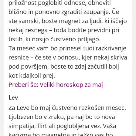
priložnost poglobiti odnose, obnoviti
bližino in ponovno zgraditi zaupanje. Če
ste samski, boste magnet za ljudi, ki iščejo
nekaj resnega – toda bodite previdni pri
tistih, ki nosijo čustveno prtljago.
Ta mesec vam bo prinesel tudi razkrivanje
resnice – če ste v odnosu, kjer nekaj skriva
pod površjem, boste to zdaj začutili bolj
kot kdajkoli prej.
Preberi še: Veliki horoskop za maj
Lev
Za Leve bo maj čustveno razkošen mesec.
Ljubezen bo v zraku, pa naj bo to nova
simpatija, flirt ali poglobljena vez. Vaša
karizma bo magnetna in težko vas bo