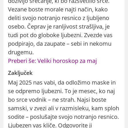
doživijo srečanje, ki bo razsvetlilo srce.
Vezane boste morale najti način, kako
deliti svojo notranjo resnico z ljubljeno
osebo. Čeprav je ranljivost strašljiva, je
tudi pot do globoke ljubezni. Zvezde vas
podpirajo, da zaupate – sebi in nekomu
drugemu.
Preberi še: Veliki horoskop za maj
Zaključek
Maj 2025 nas vabi, da odložimo maske in
se odpremo ljubezni. To je mesec, ko naj
bo srce vodnik – ne strah. Najsi boste
samski, v zvezi ali v razmisleku, kam sploh
sodite – poslušajte svojo notranjo resnico.
Ljubezen vas kliče. Odgovorite ji