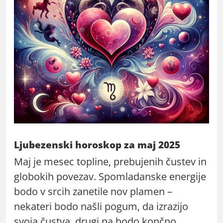
Ljubezenski horoskop za maj 2025
Maj je mesec topline, prebujenih čustev in
globokih povezav. Spomladanske energije
bodo v srcih zanetile nov plamen –
nekateri bodo našli pogum, da izrazijo
svoja čustva, drugi pa bodo končno