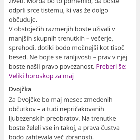
živeti. Morda bo to pomenilo, da boste
odprli srce tistemu, ki vas že dolgo
občuduje.
V obstoječih razmerjih boste uživali v
manjših skupnih trenutkih – večerje,
sprehodi, dotiki bodo močnejši kot tisoč
besed. Ne bojte se ranljivosti – prav v njej
boste našli pravo povezanost.
Preberi še:
Veliki horoskop za maj
Dvojčka
Za Dvojčke bo maj mesec zmedenih
občutkov – a tudi nepričakovanih
ljubezenskih preobratov. Na trenutke
boste želeli vse in takoj, a prava čustva
bodo zahtevala več zbranosti.