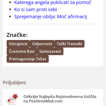
Katerega angela poklicati za pomoč
Ko si sam proti sebi
Sprejemanje obilja: Moč afirmacij
Značke:
Vztrajnost
Odpornost
Težki Trenutki
Čustvena Rast
Samozavest
Premagovanje Težav
Priljubljeni
Odkrijte Najlepša Rojstnodnevna Voščila
na PozitivneMisli.com