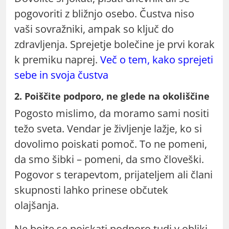
pogovoriti z bližnjo osebo. Čustva niso
vaši sovražniki, ampak so ključ do
zdravljenja. Sprejetje bolečine je prvi korak
k premiku naprej.
Več o tem, kako sprejeti
sebe in svoja čustva
2. Poiščite podporo, ne glede na okoliščine
Pogosto mislimo, da moramo sami nositi
težo sveta. Vendar je življenje lažje, ko si
dovolimo poiskati pomoč. To ne pomeni,
da smo šibki – pomeni, da smo človeški.
Pogovor s terapevtom, prijateljem ali člani
skupnosti lahko prinese občutek
olajšanja.
Ne bojte se poiskati podporo tudi v obliki