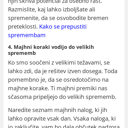
njih skriva potencial za osebno rast.
Razmislite, kaj lahko izboljšate ali
spremenite, da se osvobodite bremen
preteklosti.
Kako se prepustiti
spremembam
4. Majhni koraki vodijo do velikih
sprememb
Ko smo soočeni z velikimi težavami, se
lahko zdi, da je rešitev izven dosega. Toda
pomembno je, da se osredotočimo na
majhne korake. Ti majhni premiki nas
sčasoma pripeljejo do velikih sprememb.
Naredite seznam majhnih nalog, ki jih
lahko opravite vsak dan. Vsaka naloga, ki
jo zaključite, vam bo dala občutek nadzora