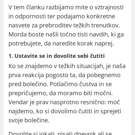
V tem članku razbijamo mite o vztrajnosti
in odpornosti ter podajamo konkretne
nasvete za prebroditev težkih trenutkov.
Morda boste našli točno tisti navdih, ki ga
potrebujete, da naredite korak naprej.
1. Ustavite se in dovolite sebi čutiti
Ko se znajdemo v težkih situacijah, je naša
prva reakcija pogosto ta, da pobegnemo
pred bolečino. Potlačimo čustva in se
prepričujemo, da moramo biti močni.
Vendar je prav nasprotno resnično: moč
najdemo, ko si dovolimo čutiti in sprejeti
svoje bolečine.
Dovolite si jokati, pisati dnevnik ali se