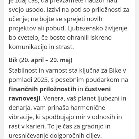
je zdaj čas, da prevzamete nadzor nad
svojo usodo. Izzivi na poti so priložnosti za
učenje; ne bojte se sprejeti novih
projektov ali pobud. Ljubezensko življenje
bo cvetelo, če boste ohranili iskreno
komunikacijo in strast.
Bik (20. april – 20. maj)
Stabilnost in varnost sta ključna za Bike v
pomladi 2025, s posebnim poudarkom na
finančnih priložnostih
in
čustveni
ravnovesji
. Venera, vaš planet ljubezni in
denarja, vam prinaša harmonične
vibracije, ki spodbujajo mir v odnosih in
rast v karieri. To je čas za gradnjo in
uresničevanje dolgoročnih ciljev.