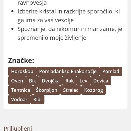
ravnovesja
Izberite kristal in razkrijte sporočilo, ki
ga ima za vas vesolje
Spoznanje, da nikomur ni mar zame, je
spremenilo moje življenje
Značke:
Horoskop
Pomladankso Enakonočje
Pomlad
Oven
Bik
Dvojčka
Rak
Lev
Devica
Tehtnica
Škorpijon
Strelec
Kozorog
Vodnar
Ribi
Priljubljeni