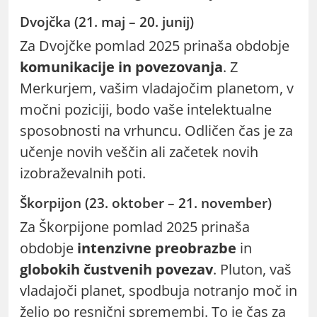
Dvojčka (21. maj – 20. junij)
Za Dvojčke pomlad 2025 prinaša obdobje
komunikacije in povezovanja
. Z
Merkurjem, vašim vladajočim planetom, v
močni poziciji, bodo vaše intelektualne
sposobnosti na vrhuncu. Odličen čas je za
učenje novih veščin ali začetek novih
izobraževalnih poti.
Škorpijon (23. oktober – 21. november)
Za Škorpijone pomlad 2025 prinaša
obdobje
intenzivne preobrazbe
in
globokih čustvenih povezav
. Pluton, vaš
vladajoči planet, spodbuja notranjo moč in
željo po resnični spremembi. To je čas za