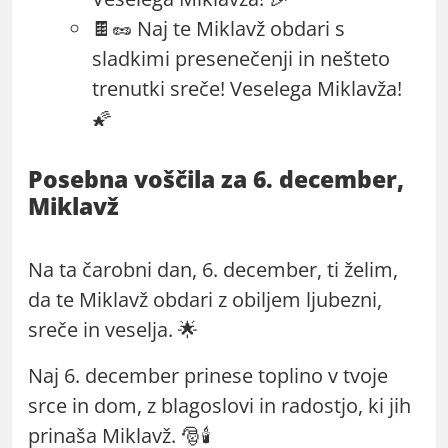
🍫🥜 Naj te Miklavž obdari s
sladkimi presenečenji in nešteto
trenutki sreče! Veselega Miklavža!
🌠
Posebna voščila za 6. december,
Miklavž
Na ta čarobni dan, 6. december, ti želim,
da te Miklavž obdari z obiljem ljubezni,
sreče in veselja. 🌟
Naj 6. december prinese toplino v tvoje
srce in dom, z blagoslovi in radostjo, ki jih
prinaša Miklavž. 🎅🕯️