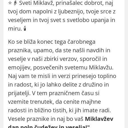
⭐👴 Sveti Miklavž, prinašalec dobrot, naj
tvoj dom napolni z ljubeznijo, tvoje srce z
veseljem in tvoj svet s svetlobo upanja in
miru. 🕯️
Ko se bliža konec tega čarobnega
praznika, upamo, da ste našli navdih in
veselje v naši zbirki verzov, sporočil in
emojijev, posvečenih svetemu Miklavžu.
Naj vam te misli in verzi prinesejo toplino
in radost, ki jo lahko delite z družino in
prijatelji. V tem prazničnem času si
vzemite trenutek, da cenite majhne
radosti in bližino tistih, ki jih imate radi.
Vesele praznike in naj bo vaš
Miklavžev
dan poln čudežev in veselja!"