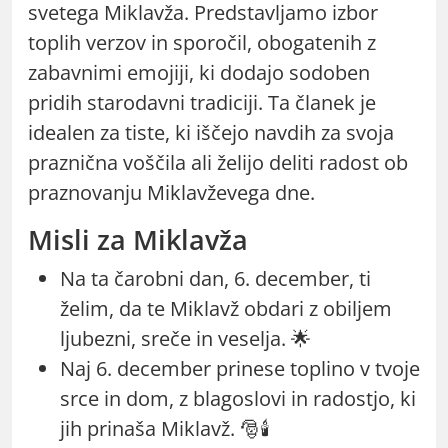
svetega Miklavža. Predstavljamo izbor
toplih verzov in sporočil, obogatenih z
zabavnimi emojiji, ki dodajo sodoben
pridih starodavni tradiciji. Ta članek je
idealen za tiste, ki iščejo navdih za svoja
praznična voščila ali želijo deliti radost ob
praznovanju Miklavževega dne.
Misli za Miklavža
Na ta čarobni dan, 6. december, ti
želim, da te Miklavž obdari z obiljem
ljubezni, sreče in veselja. 🌟
Naj 6. december prinese toplino v tvoje
srce in dom, z blagoslovi in radostjo, ki
jih prinaša Miklavž. 🎅🕯️