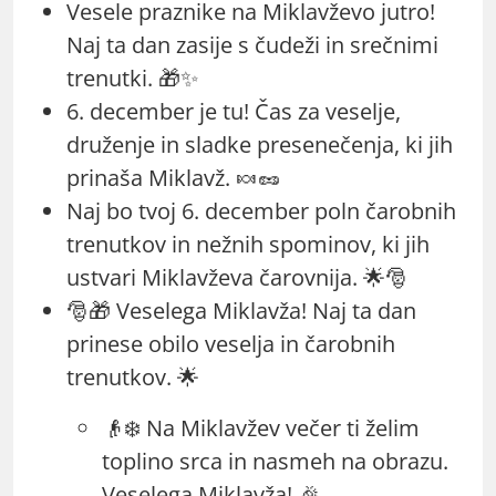
Vesele praznike na Miklavževo jutro!
Naj ta dan zasije s čudeži in srečnimi
trenutki. 🎁✨
6. december je tu! Čas za veselje,
druženje in sladke presenečenja, ki jih
prinaša Miklavž. 🍬🥜
Naj bo tvoj 6. december poln čarobnih
trenutkov in nežnih spominov, ki jih
ustvari Miklavževa čarovnija. 🌟🎅
🎅🎁 Veselega Miklavža! Naj ta dan
prinese obilo veselja in čarobnih
trenutkov. 🌟
👴❄️ Na Miklavžev večer ti želim
toplino srca in nasmeh na obrazu.
Veselega Miklavža! 🎉