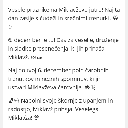
Vesele praznike na Miklavževo jutro! Naj ta
dan zasije s čudeži in srečnimi trenutki. 🎁
✨
6. december je tu! Čas za veselje, druženje
in sladke presenečenja, ki jih prinaša
Miklavž. 🍬🥜
Naj bo tvoj 6. december poln čarobnih
trenutkov in nežnih spominov, ki jih
ustvari Miklavževa čarovnija. 🌟🎅
🧦🎅 Napolni svoje škornje z upanjem in
radostjo, Miklavž prihaja! Veselega
Miklavža! 🎊