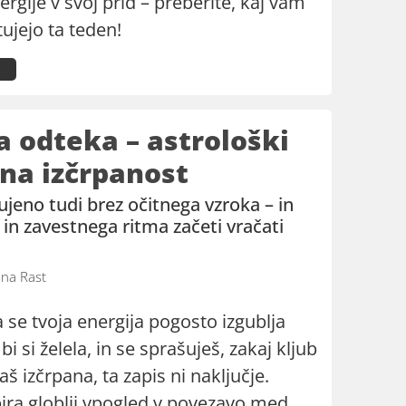
rgije v svoj prid – preberite, kaj vam
ujejo ta teden!
a odteka – astrološki
 na izčrpanost
ujeno tudi brez očitnega vzroka – in
n zavestnega ritma začeti vračati
na Rast
a se tvoja energija pogosto izgublja
 bi si želela, in se sprašuješ, zakaj kljub
aš izčrpana, ta zapis ni naključje.
ira globlji vpogled v povezavo med