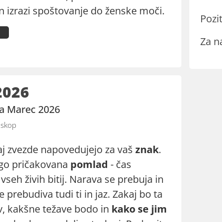
i in izrazi spoštovanje do ženske moči.
Pozit
Za n
2026
za Marec 2026
skop
aj zvezde napovedujejo za vaš
znak
.
lgo pričakovana
pomlad
- čas
vseh živih bitij. Narava se prebuja in
e prebudiva tudi ti in jaz. Zakaj bo ta
v, kakšne težave bodo in
kako se jim