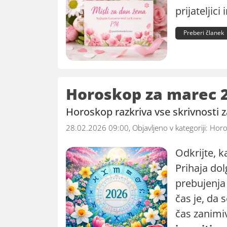
prijateljic
Preberi članek
Horoskop za marec 
Horoskop razkriva vse skrivnosti 
28.02.2026 09:00, Objavljeno v kategoriji:
Horo
Odkrijte, k
Prihaja do
prebujenja 
čas je, da s
čas zanimi