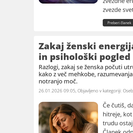
zvezdne ene
zvezde svet
Preberi članek
Zakaj ženski energij
in psihološki pogled
Razlogi, zakaj se ženska počuti utr
kako z več mehkobe, razumevanja i
notranjo moč.
26.01.2026 09:05, Objavljeno v kategoriji:
Oseb
Če čutiš, d
hitreje, kot
trudu ostaj
Članek odp