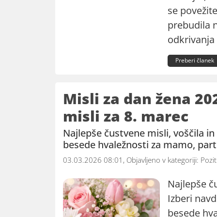
se povežite
prebudila 
odkrivanja 
Preberi članek
Misli za dan žena 20
misli za 8. marec
Najlepše čustvene misli, voščila i
besede hvaležnosti za mamo, partne
03.03.2026 08:01, Objavljeno v kategoriji:
Pozit
Najlepše č
Izberi navd
besede hval