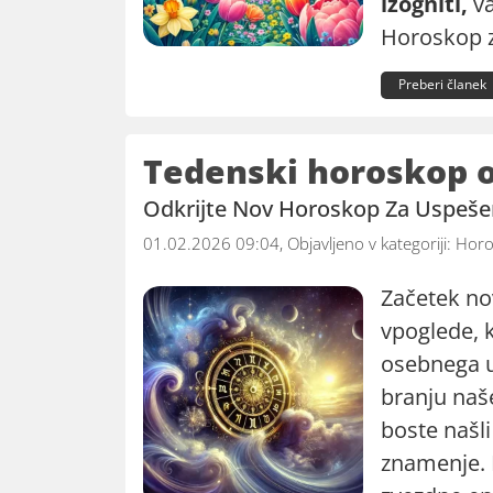
izogniti,
va
Horoskop 
Preberi članek
Tedenski horoskop od
Odkrijte Nov Horoskop Za Uspeš
01.02.2026 09:04, Objavljeno v kategoriji:
Horo
Začetek no
vpoglede, k
osebnega u
branju na
boste našl
znamenje. N