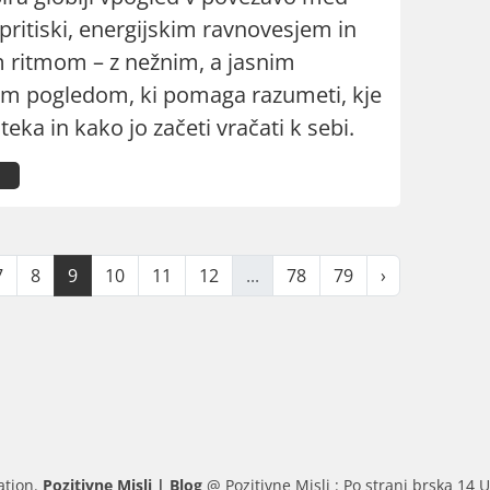
pritiski, energijskim ravnovesjem in
im ritmom – z nežnim, a jasnim
im pogledom, ki pomaga razumeti, kje
teka in kako jo začeti vračati k sebi.
7
8
9
10
11
12
...
78
79
›
ation.
Pozitivne Misli | Blog
@ Pozitivne Misli : Po strani brska 14 U