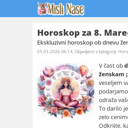
Horoskop za 8. Mare
Ekskluzivni horoskop ob dnevu že
05.03.2026 06:14, Objavljeno v kategoriji:
Horo
V čast ob
d
ženskam
p
veseljem va
podarjam
odraža vaš
To darilo 
zelo cenim
Odkrijte, k