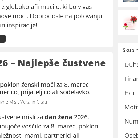
 z globoko afirmacijo, ki bo v vas
nove moči. Dobrodošle na potovanju
in inspiracije!
Skupin
26 – Najlepše čustvene
Duh
Fina
n poklon ženski moči za 8. marec –
rico, prijateljico ali sodelavko.
Hor
ivne Misli, Verzi in Citati
Moti
ustvene misli za
dan žena
2026.
Nume
ihujoče voščilo za 8. marec, pokloni
ežnosti mami, partnerici ali
Oseb