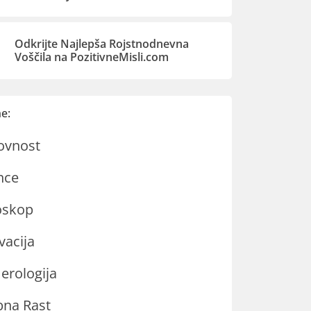
Odkrijte Najlepša Rojstnodnevna
Voščila na PozitivneMisli.com
e:
ovnost
nce
oskop
vacija
rologija
na Rast