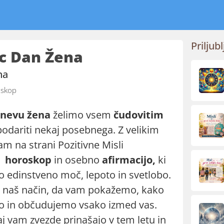
Priljubl
c Dan Žena
na
skop
nevu žena
želimo vsem
čudovitim
odariti nekaj posebnega. Z velikim
m na strani Pozitivne Misli
o
horoskop
in osebno
afirmacijo,
ki
o edinstveno moč, lepoto in svetlobo.
je naš način, da vam pokažemo, kako
o in občudujemo vsako izmed vas.
aj vam zvezde prinašajo v tem letu in