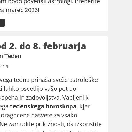
m bodo povedali astrologi. Preberite
za marec 2026!
 2. do 8. februarja
en Teden
skop
vega tedna prinaša sveže astrološke
i lahko osvetlijo vašo pot do
speha in zadovoljstva. Vabljeni k
šega
tedenskega horoskopa
, kjer
i dragocene nasvete za vsako
e zamudite priložnosti, da izkoristite