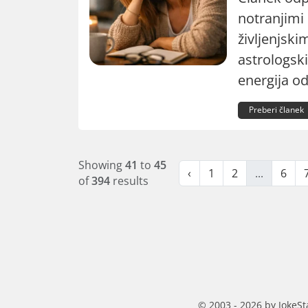
notranjimi 
življenjsk
astrologsk
energija od
Preberi članek
Showing
41
to
45
‹
1
2
...
6
of
394
results
© 2003 - 2026 by JokeSt