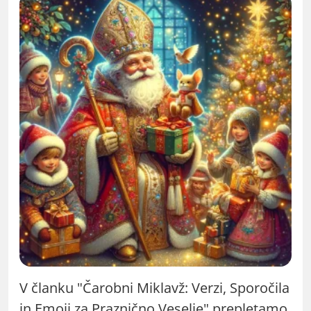
V članku "Čarobni Miklavž: Verzi, Sporočila
in Emoji za Praznično Veselje" prepletamo