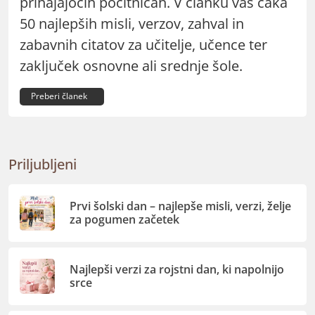
prihajajočih počitnicah. V članku vas čaka
50 najlepših misli, verzov, zahval in
zabavnih citatov za učitelje, učence ter
zaključek osnovne ali srednje šole.
Preberi članek
Priljubljeni
Prvi šolski dan – najlepše misli, verzi, želje
za pogumen začetek
Najlepši verzi za rojstni dan, ki napolnijo
srce