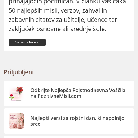
prihajajočih počitnicah. V članku vas čaka
50 najlepših misli, verzov, zahval in
zabavnih citatov za učitelje, učence ter
zaključek osnovne ali srednje šole.
Preberi članek
Priljubljeni
Odkrijte Najlepša Rojstnodnevna Voščila
na PozitivneMisli.com
Najlepši verzi za rojstni dan, ki napolnijo
srce