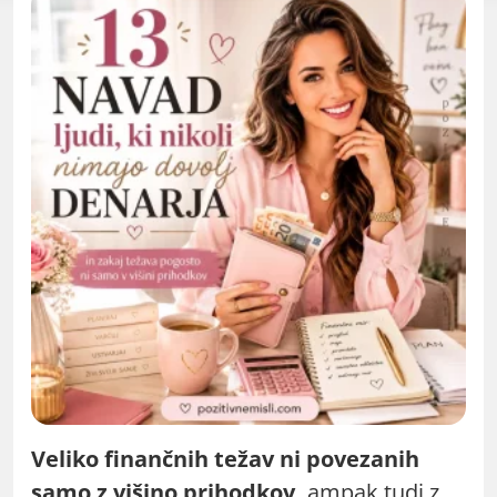
Veliko finančnih težav ni povezanih
samo z višino prihodkov,
ampak tudi z