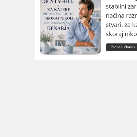
stabilni za
načina razm
stvari, za 
skoraj niko
Preberi članek