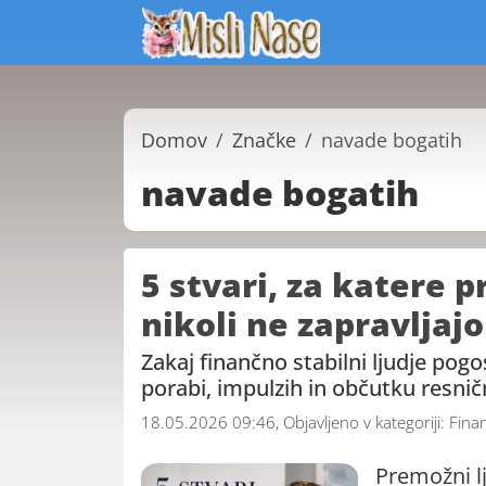
Domov
Značke
navade bogatih
navade bogatih
5 stvari, za katere 
nikoli ne zapravljaj
Zakaj finančno stabilni ljudje po
porabi, impulzih in občutku resnič
18.05.2026 09:46, Objavljeno v kategoriji:
Fina
Premožni l