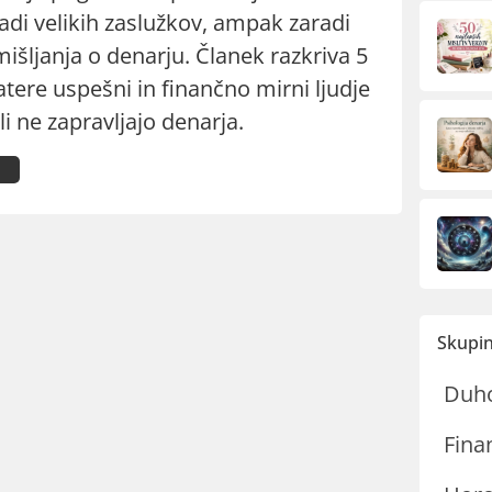
radi velikih zaslužkov, ampak zaradi
išljanja o denarju. Članek razkriva 5
katere uspešni in finančno mirni ljudje
li ne zapravljajo denarja.
Skupin
Duh
Fina