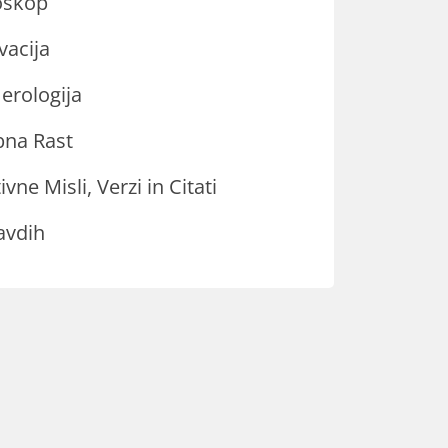
oskop
vacija
rologija
na Rast
ivne Misli, Verzi in Citati
avdih