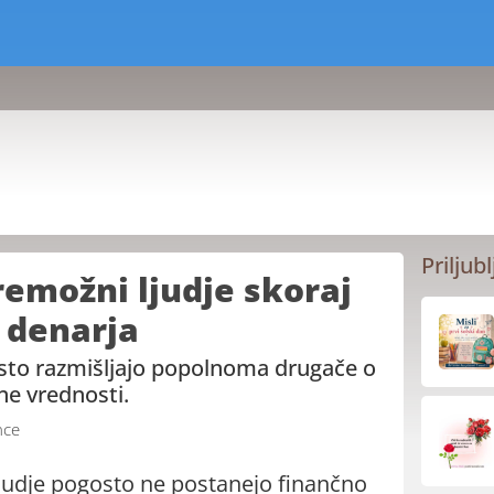
Priljubl
premožni ljudje skoraj
o denarja
gosto razmišljajo popolnoma drugače o
ne vrednosti.
nce
judje pogosto ne postanejo finančno