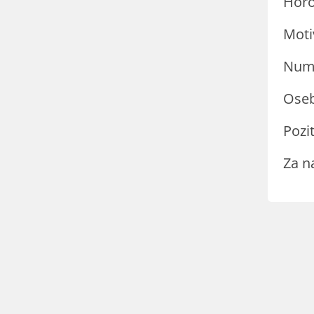
Hor
Moti
Nume
Oseb
Pozit
Za n