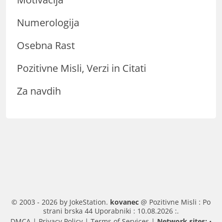
Numerologija
Osebna Rast
Pozitivne Misli, Verzi in Citati
Za navdih
© 2003 - 2026 by JokeStation.
kovanec
@ Pozitivne Misli : Po
strani brska 44 Uporabniki : 10.08.2026 :.
DMCA
|
Privacy Policy
|
Terms of Services
|
Network sites:
•