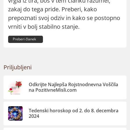
vrgla iz tira, boš v tem članku razumel,
zakaj do tega pride. Preberi, kako
prepoznati svoj odziv in kako se postopno
vrniti v bolj stabilno stanje.
Preberi članek
Priljubljeni
Odkrijte Najlepša Rojstnodnevna Voščila
na PozitivneMisli.com
Tedenski horoskop od 2. do 8. decembra
2024