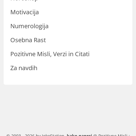
Motivacija
Numerologija
Osebna Rast
Pozitivne Misli, Verzi in Citati
Za navdih
© 2003 - 2026 by JokeStation.
kako naprej
@ Pozitivne Misli :